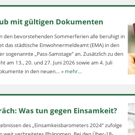
aub mit gültigen Dokumenten
n den bevorstehenden Sommerferien alle beruhigt in
tet das städtische Einwohnermeldeamt (EMA) in den
 sogenannte „Pass-Samstage“ an. Zusätzlich zu den
t am 13., 20. und 27. Juni 2026 sowie am 4. Juli
dokumente in den neuen...
» mehr...
äch: Was tun gegen Einsamkeit?
ebnissen des „Einsamkeisbarometers 2024“ zufolge
ein weit verbreitetes Phänomen. Bei den Über-18-