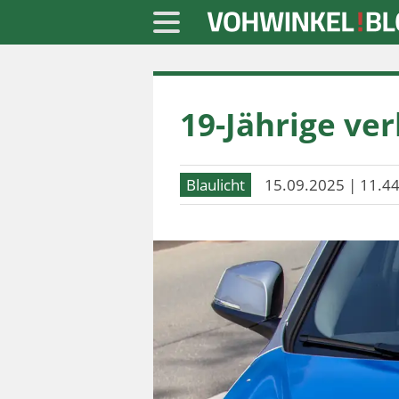
Startseite
19-Jährige ver
» Blaulicht
» Freizeit
Blaulicht
15.09.2025 | 11.44
» Notizen
» Politik
» Sport
» Wirtschaft
Werbung
Datenschutz