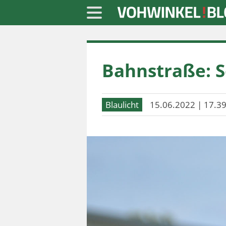
Startseite
Bahnstraße: S
» Blaulicht
» Freizeit
Blaulicht
15.06.2022 | 17.39
» Notizen
» Politik
» Sport
» Wirtschaft
Werbung
Datenschutz