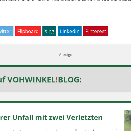
itter
Flipboard
Xing
LinkedIn
Pinterest
uf
VOHWINKEL
!
BLOG
:
er Unfall mit zwei Verletzten