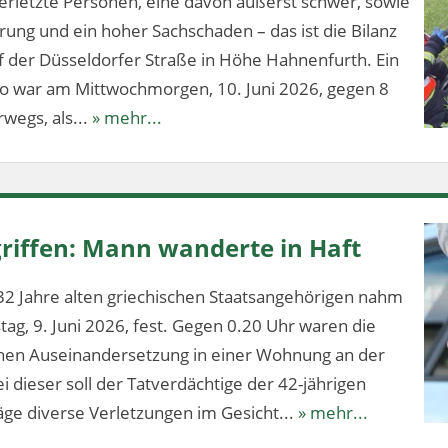
erletzte Personen, eine davon äußerst schwer, sowie
ung und ein hoher Sachschaden – das ist die Bilanz
f der Düsseldorfer Straße in Höhe Hahnenfurth. Ein
lo war am Mittwochmorgen, 10. Juni 2026, gegen 8
wegs, als...
» mehr...
riffen: Mann wanderte in Haft
32 Jahre alten griechischen Staatsangehörigen nahm
stag, 9. Juni 2026, fest. Gegen 0.20 Uhr waren die
ichen Auseinandersetzung in einer Wohnung an der
 dieser soll der Tatverdächtige der 42-jährigen
ge diverse Verletzungen im Gesicht...
» mehr...