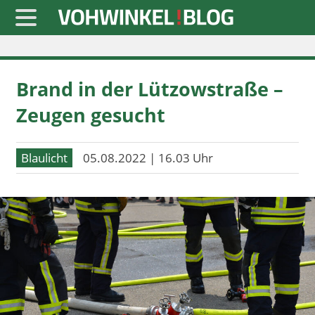
Startseite
Brand in der Lützowstraße –
» Blaulicht
Zeugen gesucht
» Freizeit
» Notizen
Blaulicht
05.08.2022 | 16.03 Uhr
» Politik
» Sport
» Wirtschaft
Werbung
Datenschutz