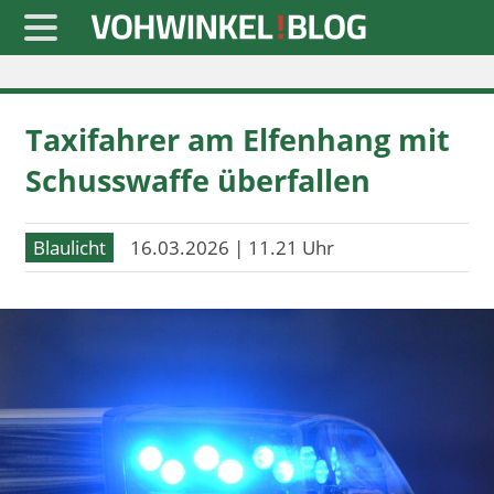
Startseite
Taxifahrer am Elfenhang mit
» Blaulicht
Schusswaffe überfallen
» Freizeit
» Notizen
Blaulicht
16.03.2026 | 11.21 Uhr
» Politik
» Sport
» Wirtschaft
Werbung
Datenschutz