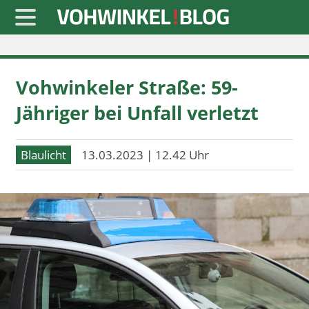
Startseite
Vohwinkeler Straße: 59-
» Blaulicht
Jähriger bei Unfall verletzt
» Freizeit
» Notizen
Blaulicht
13.03.2023 | 12.42 Uhr
» Politik
» Sport
» Wirtschaft
Werbung
Datenschutz