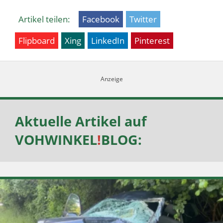
Artikel teilen:
Facebook
Twitter
Flipboard
Xing
LinkedIn
Pinterest
Aktuelle Artikel auf
VOHWINKEL
!
BLOG
: