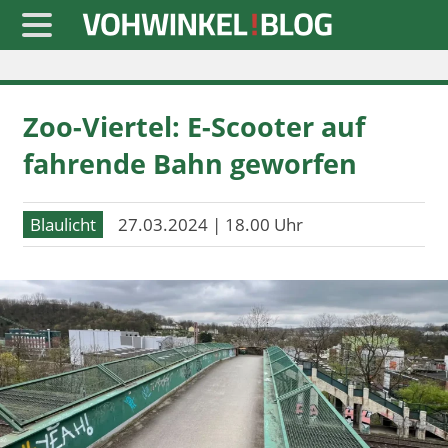
Startseite
Zoo-Viertel: E-Scooter auf
» Blaulicht
fahrende Bahn geworfen
» Freizeit
» Notizen
Blaulicht
27.03.2024 | 18.00 Uhr
» Politik
» Sport
» Wirtschaft
Werbung
Datenschutz