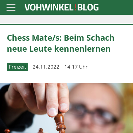
Startseite
Chess Mate/s: Beim Schach
» Blaulicht
neue Leute kennenlernen
» Freizeit
» Notizen
Freizeit
24.11.2022 | 14.17 Uhr
» Politik
» Sport
» Wirtschaft
Werbung
Datenschutz