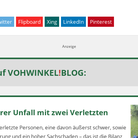
itter
Flipboard
Xing
LinkedIn
Pinterest
uf
VOHWINKEL
!
BLOG
:
er Unfall mit zwei Verletzten
erletzte Personen, eine davon äußerst schwer, sowie
ung und ein hoher Sachschaden – das ist die Bilanz