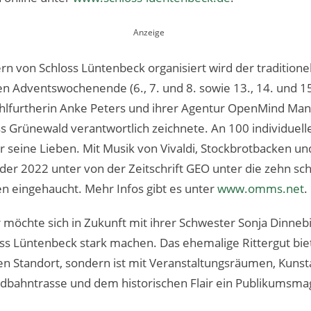
rn von Schloss Lüntenbeck organisiert wird der tradition
en Adventswochenende (6., 7. und 8. sowie 13., 14. und 1
ohlfurtherin Anke Peters und ihrer Agentur OpenMind Mana
ss Grünewald verantwortlich zeichnete. An 100 individuel
seine Lieben. Mit Musik von Vivaldi, Stockbrotbacken un
er 2022 unter von der Zeitschrift GEO unter die zehn sc
n eingehaucht. Mehr Infos gibt es unter
www.omms.net
.
möchte sich in Zukunft mit ihrer Schwester Sonja Dinnebi
oss Lüntenbeck stark machen. Das ehemalige Rittergut bi
en Standort, sondern ist mit Veranstaltungsräumen, Kunst
dbahntrasse und dem historischen Flair ein Publikumsmag