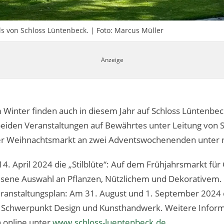
ls von Schloss Lüntenbeck. | Foto: Marcus Müller
 Winter finden auch in diesem Jahr auf Schloss Lüntenbe
beiden Veranstaltungen auf Bewährtes unter Leitung von S
h der Weihnachtsmarkt an zwei Adventswochenenden unter 
4. April 2024 die „Stilblüte“: Auf dem Frühjahrsmarkt für
lesene Auswahl an Pflanzen, Nützlichem und Dekorative
anstaltungsplan: Am 31. August und 1. September 2024 d
 Schwerpunkt Design und Kunsthandwerk. Weitere Inform
online unter
www.schloss-luentenbeck.de
.