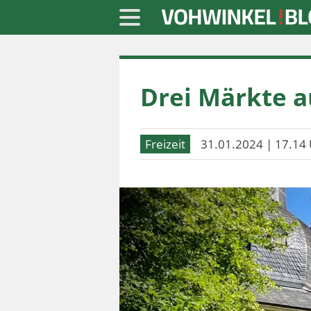
Startseite
Drei Märkte a
» Blaulicht
» Freizeit
Freizeit
31.01.2024 | 17.14 
» Notizen
» Politik
» Sport
» Wirtschaft
Werbung
Datenschutz