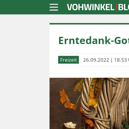
Startseite
Erntedank-Got
» Blaulicht
» Freizeit
Freizeit
26.09.2022 | 18.53 
» Notizen
» Politik
» Sport
» Wirtschaft
Werbung
Datenschutz