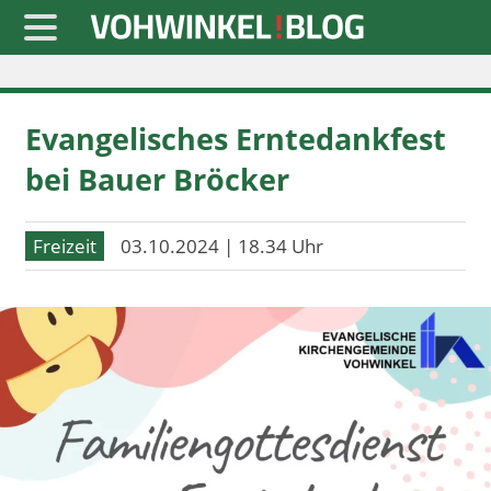
Startseite
Evangelisches Erntedankfest
» Blaulicht
bei Bauer Bröcker
» Freizeit
» Notizen
Freizeit
03.10.2024 | 18.34 Uhr
» Politik
» Sport
» Wirtschaft
Werbung
Datenschutz