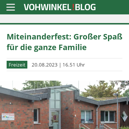
Startseite
Miteinanderfest: Großer Spaß
» Blaulicht
für die ganze Familie
» Freizeit
» Notizen
Freizeit
20.08.2023 | 16.51 Uhr
» Politik
» Sport
» Wirtschaft
Werbung
Datenschutz