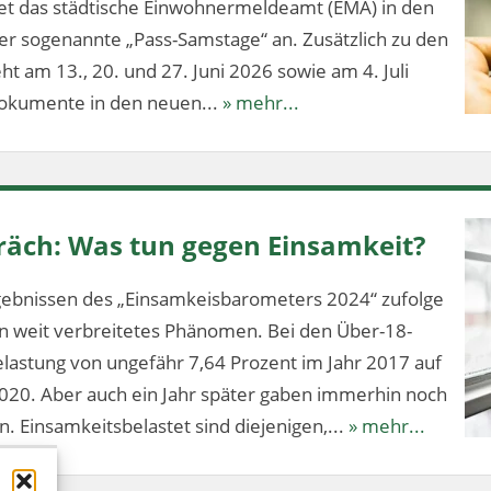
tet das städtische Einwohnermeldeamt (EMA) in den
 sogenannte „Pass-Samstage“ an. Zusätzlich zu den
t am 13., 20. und 27. Juni 2026 sowie am 4. Juli
dokumente in den neuen...
» mehr...
äch: Was tun gegen Einsamkeit?
ebnissen des „Einsamkeisbarometers 2024“ zufolge
ein weit verbreitetes Phänomen. Bei den Über-18-
elastung von ungefähr 7,64 Prozent im Jahr 2017 auf
020. Aber auch ein Jahr später gaben immerhin noch
n. Einsamkeitsbelastet sind diejenigen,...
» mehr...