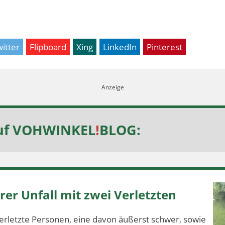
itter
Flipboard
Xing
LinkedIn
Pinterest
uf
VOHWINKEL
!
BLOG
:
er Unfall mit zwei Verletzten
erletzte Personen, eine davon äußerst schwer, sowie