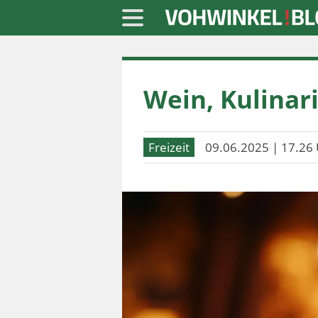
Startseite
Wein, Kulinar
» Blaulicht
» Freizeit
Freizeit
09.06.2025 | 17.26 
» Notizen
» Politik
» Sport
» Wirtschaft
Werbung
Datenschutz