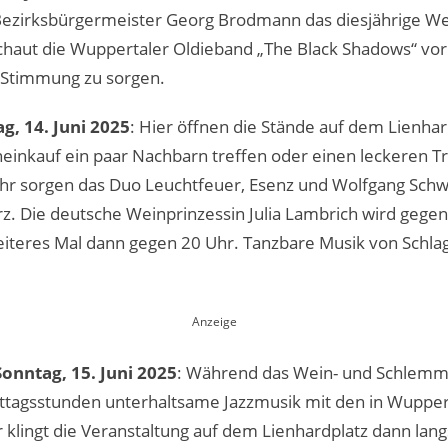
Bezirksbürgermeister Georg Brodmann das diesjährige Wei
chaut die Wuppertaler Oldieband „The Black Shadows“ vo
 Stimmung zu sorgen.
g, 14. Juni 2025
: Hier öffnen die Stände auf dem Lienha
inkauf ein paar Nachbarn treffen oder einen leckeren Tr
4 Uhr sorgen das Duo Leuchtfeuer, Esenz und Wolfgang Sc
z. Die deutsche Weinprinzessin Julia Lambrich wird gege
eiteres Mal dann gegen 20 Uhr. Tanzbare Musik von Schlage
Sonntag, 15. Juni 2025
: Während das Wein- und Schlemme
 Mittagsstunden unterhaltsame Jazzmusik mit den in Wuppe
klingt die Veranstaltung auf dem Lienhardplatz dann lan