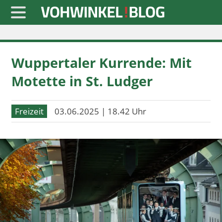
Startseite
Wuppertaler Kurrende: Mit
» Blaulicht
Motette in St. Ludger
» Freizeit
» Notizen
Freizeit
03.06.2025 | 18.42 Uhr
» Politik
» Sport
» Wirtschaft
Werbung
Datenschutz