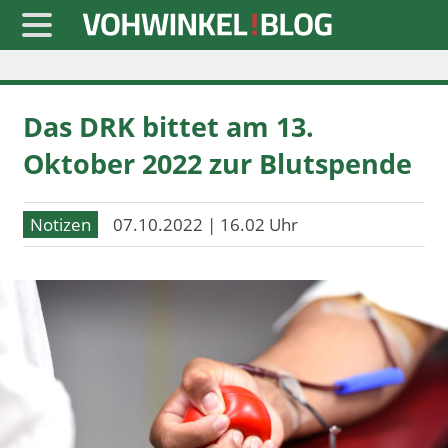
Startseite
Das DRK bittet am 13.
» Blaulicht
Oktober 2022 zur Blutspende
» Freizeit
» Notizen
Notizen
07.10.2022 | 16.02 Uhr
» Politik
» Sport
» Wirtschaft
Werbung
Datenschutz