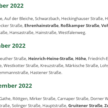
ber 2022
e, Auf der Bleiche, Schwarzbach, Heckinghauser Straße, 
ecker Straße,
Ehrenhainstraße
,
Roßkamper Straße
,
Voh
raße, Hansastraße, Hainstraße, Westfalenweg.
mber 2022
reuther Straße,
Heinrich-Heine-Straße
,
Höhe
, Friedrich
, Westkotter Straße, Kreuzstraße, Märkische Straße, Loh
Kemmannstraße, Hastener Straße.
zember 2022
athe, Röttgen, Mirker Straße, Carnaper Straße, Dorner W
traße, Solinger Straße, Hauptstraße,
Gruitener Straße
,
Z