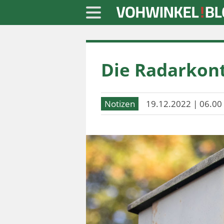
Startseite
Die Radarkont
» Blaulicht
» Freizeit
Notizen
19.12.2022 | 06.00
» Notizen
» Politik
» Sport
» Wirtschaft
Werbung
Datenschutz