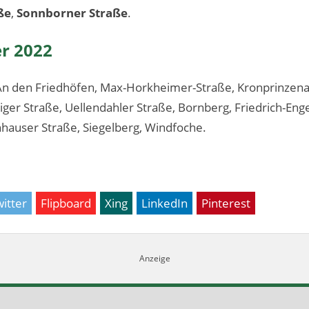
ße
,
Sonnborner Straße
.
er 2022
 An den Friedhöfen, Max-Horkheimer-Straße, Kronprinzena
iger Straße, Uellendahler Straße, Bornberg, Friedrich-Enge
nhauser Straße, Siegelberg, Windfoche.
itter
Flipboard
Xing
LinkedIn
Pinterest