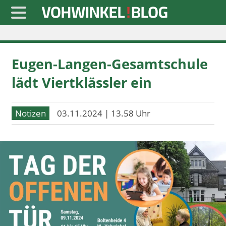
Startseite
Eugen-Langen-Gesamtschule
» Blaulicht
lädt Viertklässler ein
» Freizeit
» Notizen
Notizen
03.11.2024 | 13.58 Uhr
» Politik
» Sport
» Wirtschaft
Werbung
Datenschutz