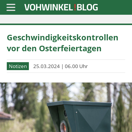
Startseite
Geschwindigkeitskontrollen
» Blaulicht
vor den Osterfeiertagen
» Freizeit
» Notizen
Notizen
25.03.2024 | 06.00 Uhr
» Politik
» Sport
» Wirtschaft
Werbung
Datenschutz