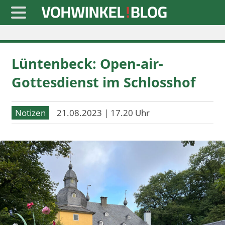
Startseite
Lüntenbeck: Open-air-
» Blaulicht
Gottesdienst im Schlosshof
» Freizeit
» Notizen
Notizen
21.08.2023 | 17.20 Uhr
» Politik
» Sport
» Wirtschaft
Werbung
Datenschutz