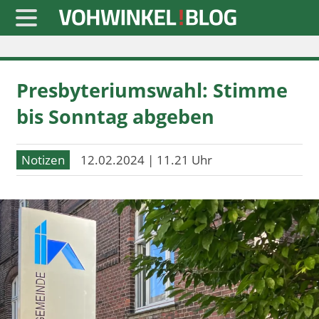
Startseite
Presbyteriumswahl: Stimme
» Blaulicht
bis Sonntag abgeben
» Freizeit
» Notizen
Notizen
12.02.2024 | 11.21 Uhr
» Politik
» Sport
» Wirtschaft
Werbung
Datenschutz