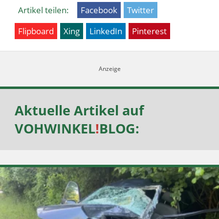
Artikel teilen:
Facebook
Twitter
Flipboard
Xing
LinkedIn
Pinterest
Aktuelle Artikel auf
VOHWINKEL
!
BLOG
: