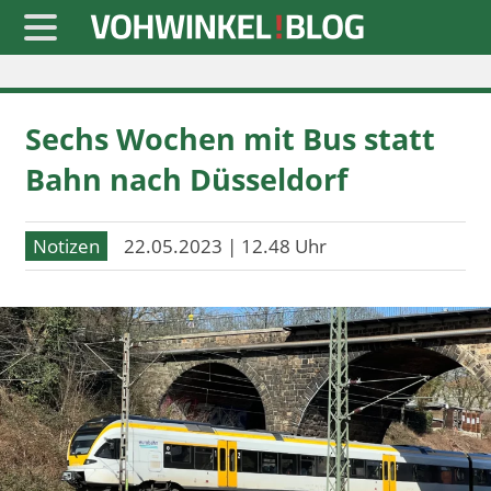
Startseite
Sechs Wochen mit Bus statt
» Blaulicht
Bahn nach Düsseldorf
» Freizeit
» Notizen
Notizen
22.05.2023 | 12.48 Uhr
» Politik
» Sport
» Wirtschaft
Werbung
Datenschutz