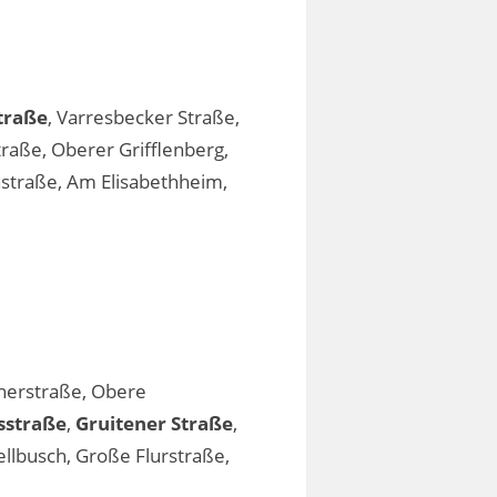
traße
, Varresbecker Straße,
traße, Oberer Grifflenberg,
nstraße, Am Elisabethheim,
inerstraße, Obere
sstraße
,
Gruitener Straße
,
ellbusch, Große Flurstraße,