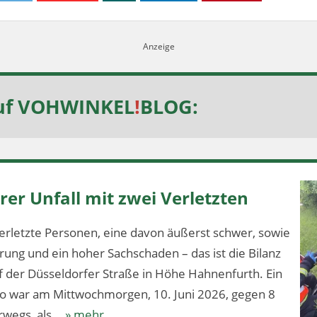
uf
VOHWINKEL
!
BLOG
:
er Unfall mit zwei Verletzten
erletzte Personen, eine davon äußerst schwer, sowie
ung und ein hoher Sachschaden – das ist die Bilanz
f der Düsseldorfer Straße in Höhe Hahnenfurth. Ein
lo war am Mittwochmorgen, 10. Juni 2026, gegen 8
wegs, als...
» mehr...