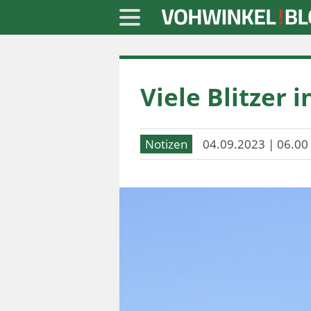
Startseite
Viele Blitzer
» Blaulicht
» Freizeit
Notizen
04.09.2023 | 06.00
» Notizen
» Politik
» Sport
» Wirtschaft
Werbung
Datenschutz