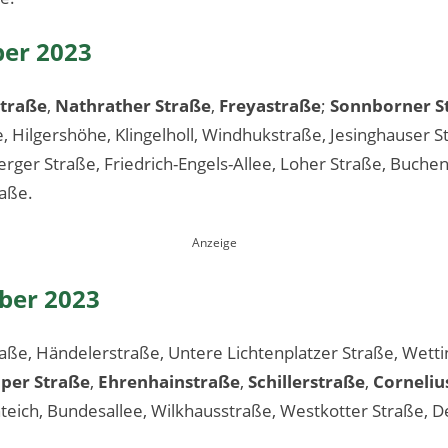
ber 2023
traße
,
Nathrather Straße
,
Freyastraße
;
Sonnborner S
 Hilgershöhe, Klingelholl, Windhukstraße, Jesinghauser S
ger Straße, Friedrich-Engels-Allee, Loher Straße, Buche
raße.
ber 2023
raße, Händelerstraße, Untere Lichtenplatzer Straße, Wett
er Straße
,
Ehrenhainstraße
,
Schillerstraße
,
Corneliu
teich, Bundesallee, Wilkhausstraße, Westkotter Straße, D