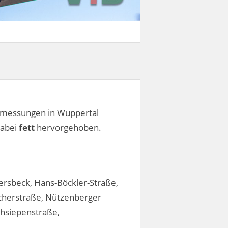
tsmessungen in Wuppertal
dabei
fett
hervorgehoben.
ersbeck, Hans-Böckler-Straße,
acherstraße, Nützenberger
ohsiepenstraße,