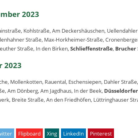
ember 2023
 Hainstraße, Kohlstraße, Am Deckershäuschen, Uellendahler
enhahner Straße, Max-Horkheimer-Straße, Cronenberger 
euther Straße, In den Birken,
Schlieffenstraße
,
Brucher 
r 2023
iche, Mollenkotten, Rauental, Eschensiepen, Dahler Straße
aße, Am Dönberg, Am Jagdhaus, In der Beek,
Düsseldorfer
rk, Breite Straße, An den Friedhöfen, Lüttringhauser Str
itter
Flipboard
Xing
LinkedIn
Pinterest