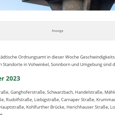
 städtische Ordnungsamt in dieser Woche Geschwindigkei
n Standorte in Vohwinkel, Sonnborn und Umgebung sind 
er 2023
raße, Ganghoferstraße, Schwarzbach, Handelstraße, Mähl
ße, Rudolfstraße, Liebigstraße, Carnaper Straße, Krumm
, Hauptstraße, Kohlfurther Brücke, Herichhauser Straße, L
e.