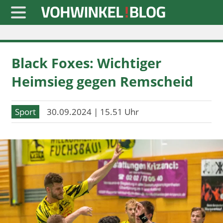
Startseite
Black Foxes: Wichtiger
» Blaulicht
Heimsieg gegen Remscheid
» Freizeit
» Notizen
Sport
30.09.2024 | 15.51 Uhr
» Politik
» Sport
» Wirtschaft
Werbung
Datenschutz