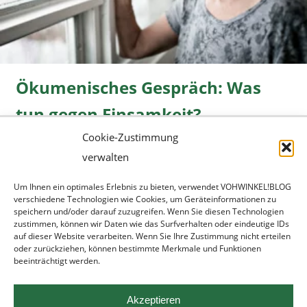
Ökumenisches Gespräch: Was
tun gegen Einsamkeit?
Cookie-Zustimmung
Freizeit
08.06.2026 |
» mehr...
verwalten
Um Ihnen ein optimales Erlebnis zu bieten, verwendet VOHWINKEL!BLOG
verschiedene Technologien wie Cookies, um Geräteinformationen zu
speichern und/oder darauf zuzugreifen. Wenn Sie diesen Technologien
zustimmen, können wir Daten wie das Surfverhalten oder eindeutige IDs
auf dieser Website verarbeiten. Wenn Sie Ihre Zustimmung nicht erteilen
oder zurückziehen, können bestimmte Merkmale und Funktionen
beeinträchtigt werden.
Werbung
|
Datenschutz
|
Impressum
Akzeptieren
ronsdorf.net
|
wupper.blog