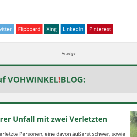
itter
Flipboard
Xing
LinkedIn
Pinterest
uf
VOHWINKEL
!
BLOG
:
er Unfall mit zwei Verletzten
erletzte Personen, eine davon äußerst schwer, sowie