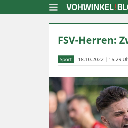
Startseite
FSV-Herren: Z
» Blaulicht
» Freizeit
Sport
18.10.2022 | 16.29 U
» Notizen
» Politik
» Sport
» Wirtschaft
Werbung
Datenschutz