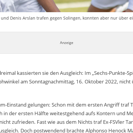
und Denis Arslan trafen gegen Solingen, konnten aber nur über ei
 dreimal kassierten sie den Ausgleich: Im „Sechs-Punkte-S
Vohwinkel am Sonntagnachmittag, 16. Oktober 2022, nicht 
m-Einstand gelungen: Schon mit dem ersten Angriff traf T
ch in der ersten Hälfte weitestgehend aufs Kontern und M
nicht zufrieden. Fast wie aus dem Nichts traf Ex-FSVler 
Ausgleich. Doch postwendend brachte Alphonso Henock Ma