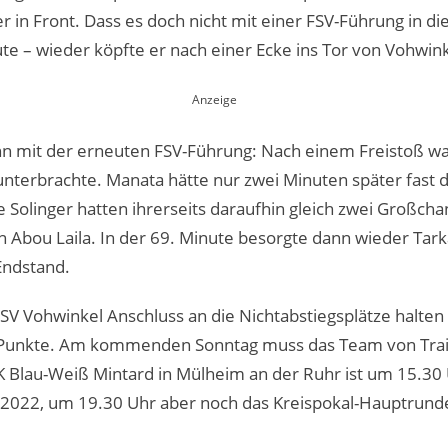
 in Front. Dass es doch nicht mit einer FSV-Führung in die
te – wieder köpfte er nach einer Ecke ins Tor von Vohwin
nn mit der erneuten FSV-Führung: Nach einem Freistoß war 
nterbrachte. Manata hätte nur zwei Minuten später fast d
Solinger hatten ihrerseits daraufhin gleich zwei Großchan
n Abou Laila. In der 69. Minute besorgte dann wieder Tar
Endstand.
SV Vohwinkel Anschluss an die Nichtabstiegsplätze halten
 Punkte. Am kommenden Sonntag muss das Team von Tra
JK Blau-Weiß Mintard in Mülheim an der Ruhr ist um 15.30
2022, um 19.30 Uhr aber noch das Kreispokal-Hauptrunde