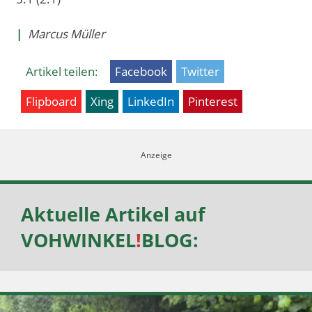
|
Marcus Müller
Artikel teilen:
Facebook
Twitter
Flipboard
Xing
LinkedIn
Pinterest
Aktuelle Artikel auf
VOHWINKEL
!
BLOG
: