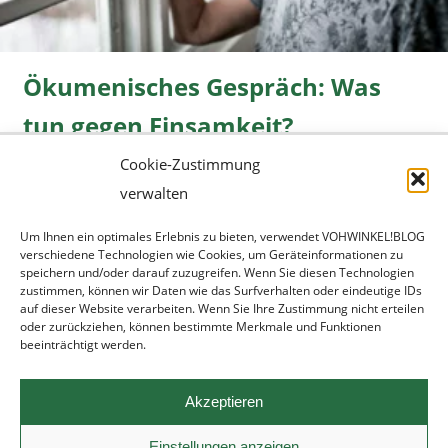
Ökumenisches Gespräch: Was
tun gegen Einsamkeit?
Cookie-Zustimmung
Freizeit
08.06.2026 |
» mehr...
verwalten
Um Ihnen ein optimales Erlebnis zu bieten, verwendet VOHWINKEL!BLOG
verschiedene Technologien wie Cookies, um Geräteinformationen zu
speichern und/oder darauf zuzugreifen. Wenn Sie diesen Technologien
zustimmen, können wir Daten wie das Surfverhalten oder eindeutige IDs
auf dieser Website verarbeiten. Wenn Sie Ihre Zustimmung nicht erteilen
oder zurückziehen, können bestimmte Merkmale und Funktionen
beeinträchtigt werden.
Werbung
|
Datenschutz
|
Impressum
ronsdorf.net
|
wupper.blog
Akzeptieren
© 2022 - 2026
[mamuero.com]
Einstellungen anzeigen