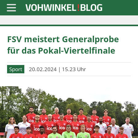
Startseite
FSV meistert Generalprobe
» Blaulicht
für das Pokal-Viertelfinale
» Freizeit
» Notizen
Sport
20.02.2024 | 15.23 Uhr
» Politik
» Sport
» Wirtschaft
Werbung
Datenschutz