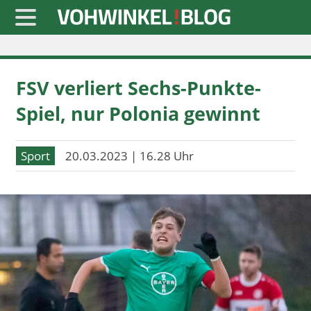
Startseite
FSV verliert Sechs-Punkte-
» Blaulicht
Spiel, nur Polonia gewinnt
» Freizeit
» Notizen
Sport
20.03.2023 | 16.28 Uhr
» Politik
» Sport
» Wirtschaft
Werbung
Datenschutz