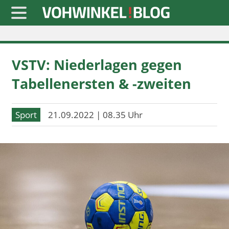
Startseite
VSTV: Niederlagen gegen
» Blaulicht
Tabellenersten & -zweiten
» Freizeit
» Notizen
Sport
21.09.2022 | 08.35 Uhr
» Politik
» Sport
» Wirtschaft
Werbung
Datenschutz