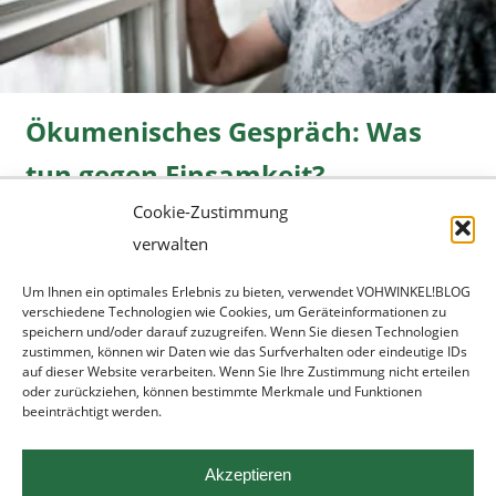
Ökumenisches Gespräch: Was
tun gegen Einsamkeit?
Cookie-Zustimmung
Freizeit
08.06.2026 |
» mehr...
verwalten
Um Ihnen ein optimales Erlebnis zu bieten, verwendet VOHWINKEL!BLOG
verschiedene Technologien wie Cookies, um Geräteinformationen zu
speichern und/oder darauf zuzugreifen. Wenn Sie diesen Technologien
zustimmen, können wir Daten wie das Surfverhalten oder eindeutige IDs
auf dieser Website verarbeiten. Wenn Sie Ihre Zustimmung nicht erteilen
oder zurückziehen, können bestimmte Merkmale und Funktionen
beeinträchtigt werden.
Werbung
|
Datenschutz
|
Impressum
Akzeptieren
ronsdorf.net
|
wupper.blog