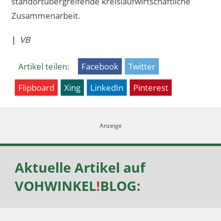
standortübergreifende kreislaufwirtschaftliche
Zusammenarbeit.
|
VB
Artikel teilen:
Facebook
Twitter
Flipboard
Xing
LinkedIn
Pinterest
Aktuelle Artikel auf
VOHWINKEL
!
BLOG
: