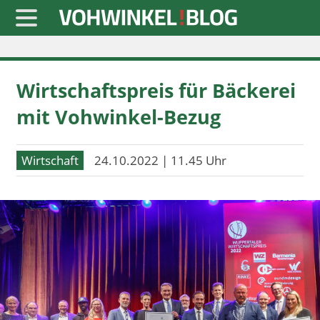
Startseite
Wirtschaftspreis für Bäckerei
» Blaulicht
mit Vohwinkel-Bezug
» Freizeit
» Notizen
Wirtschaft
24.10.2022 | 11.45 Uhr
» Politik
» Sport
» Wirtschaft
Werbung
Datenschutz