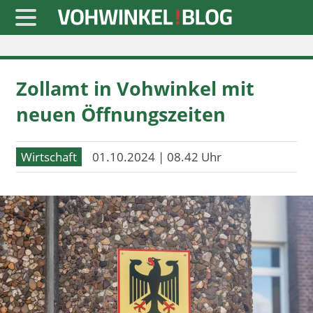
Startseite
Zollamt in Vohwinkel mit
» Blaulicht
neuen Öffnungszeiten
» Freizeit
» Notizen
Wirtschaft
01.10.2024 | 08.42 Uhr
» Politik
» Sport
» Wirtschaft
Werbung
Datenschutz