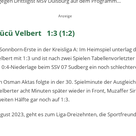
 gegen Drittligist MSV Duisburg auf dem Programm…
cü Velbert 1:3 (1:2)
 Sonnborn-Erste in der Kreisliga A: Im Heimspiel unterlag
lbert mit 1:3 und ist nach zwei Spielen Tabellenvorletzter 
 0:4-Niederlage beim SSV 07 Sudberg ein noch schlechtere
 Osman Aktas folgte in der 30. Spielminute der Ausgleich 
berter acht Minuten später wieder in Front, Muzaffer Sir
eiten Hälfte gar noch auf 1:3.
gust 2023, geht es zum Liga-Dreizehnten, die Sportfreun