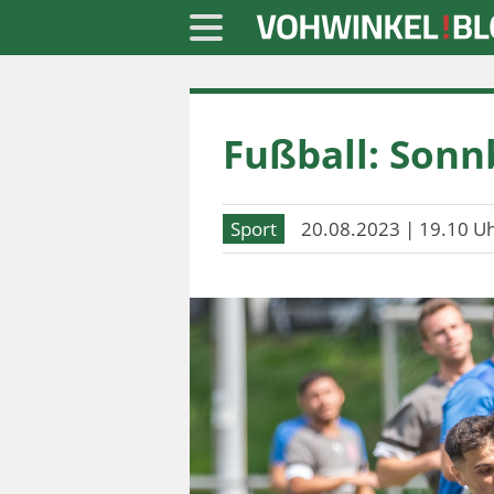
Startseite
Fußball: Sonn
» Blaulicht
» Freizeit
Sport
20.08.2023 | 19.10 U
» Notizen
» Politik
» Sport
» Wirtschaft
Werbung
Datenschutz