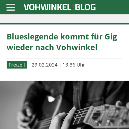
Startseite
Blueslegende kommt für Gig
» Blaulicht
wieder nach Vohwinkel
» Freizeit
» Notizen
Freizeit
29.02.2024 | 13.36 Uhr
» Politik
» Sport
» Wirtschaft
Werbung
Datenschutz