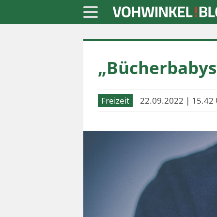
Startseite
„Bücherbabys“ 
» Blaulicht
» Freizeit
Freizeit
22.09.2022 | 15.42 
» Notizen
» Politik
» Sport
» Wirtschaft
Werbung
Datenschutz