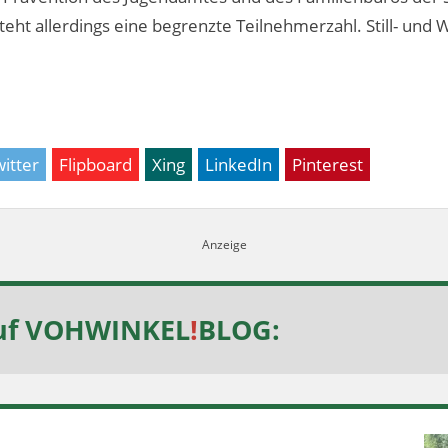
eht allerdings eine begrenzte Teilnehmerzahl. Still- und 
itter
Flipboard
Xing
LinkedIn
Pinterest
uf
VOHWINKEL
!
BLOG
: