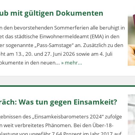
aub mit gültigen Dokumenten
n den bevorstehenden Sommerferien alle beruhigt in
tet das städtische Einwohnermeldeamt (EMA) in den
 sogenannte „Pass-Samstage“ an. Zusätzlich zu den
t am 13., 20. und 27. Juni 2026 sowie am 4. Juli
dokumente in den neuen...
» mehr...
äch: Was tun gegen Einsamkeit?
ebnissen des „Einsamkeisbarometers 2024“ zufolge
ein weit verbreitetes Phänomen. Bei den Über-18-
elastung von ungefähr 7,64 Prozent im Jahr 2017 auf