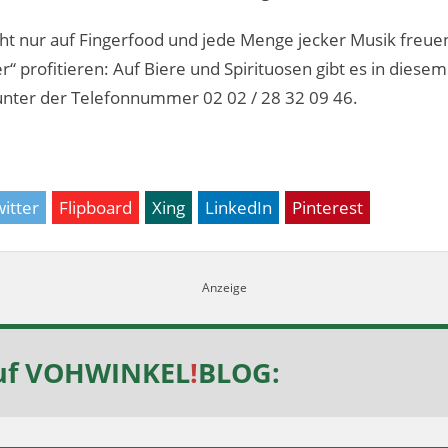
cht nur auf Fingerfood und jede Menge jecker Musik freu
er“ profitieren: Auf Biere und Spirituosen gibt es in dies
unter der Telefonnummer 02 02 / 28 32 09 46.
itter
Flipboard
Xing
LinkedIn
Pinterest
uf
VOHWINKEL
!
BLOG
: