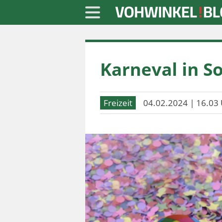
Startseite
Karneval in S
» Blaulicht
» Freizeit
Freizeit
04.02.2024 | 16.03 
» Notizen
» Politik
» Sport
» Wirtschaft
Werbung
Datenschutz