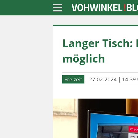
Startseite
Langer Tisch:
» Blaulicht
» Freizeit
möglich
» Notizen
» Politik
Freizeit
27.02.2024 | 14.39 
» Sport
» Wirtschaft
Werbung
Datenschutz