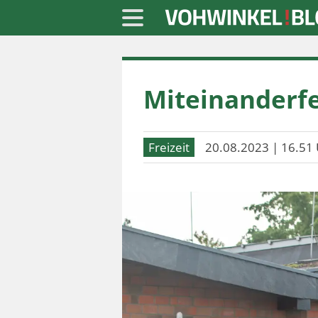
Startseite
Miteinanderfe
» Blaulicht
» Freizeit
Freizeit
20.08.2023 | 16.51 
» Notizen
» Politik
» Sport
» Wirtschaft
Werbung
Datenschutz