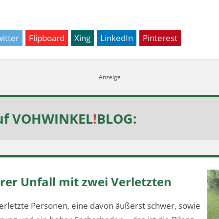
itter
Flipboard
Xing
LinkedIn
Pinterest
uf
VOHWINKEL
!
BLOG
:
er Unfall mit zwei Verletzten
erletzte Personen, eine davon äußerst schwer, sowie