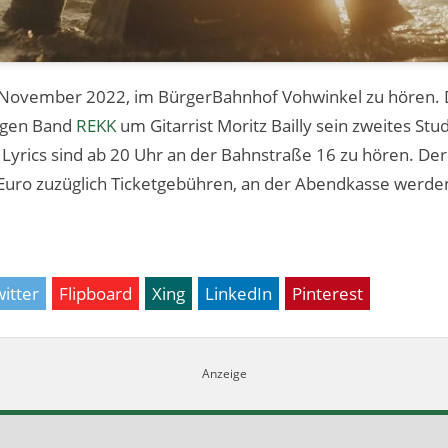
. November 2022, im BürgerBahnhof Vohwinkel zu hören. D
igen Band
REKK
um Gitarrist Moritz Bailly sein zweites St
Lyrics sind ab 20 Uhr an der Bahnstraße 16 zu hören. Der 
Euro zuzüglich Ticketgebühren, an der Abendkasse werden 
itter
Flipboard
Xing
LinkedIn
Pinterest