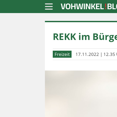
Startseite
REKK im Bürge
» Blaulicht
» Freizeit
Freizeit
17.11.2022 | 12.35 
» Notizen
» Politik
» Sport
» Wirtschaft
Werbung
Datenschutz