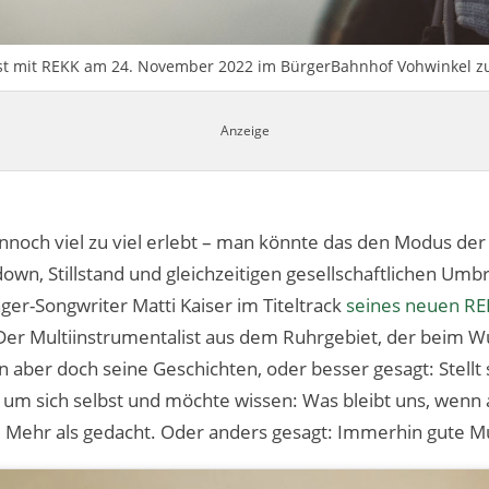
ist mit REKK am 24. November 2022 im BürgerBahnhof Vohwinkel zu 
och viel zu viel erlebt – man könnte das den Modus der 
kdown, Stillstand und gleichzeitigen gesellschaftlichen U
­ger-Song­wri­ter Matti Kaiser im Titeltrack
seines neuen R
l.“ Der Multiinstrumentalist aus dem Ruhrgebiet, der beim 
n aber doch seine Geschichten, oder besser gesagt: Stellt si
h um sich selbst und möchte wissen: Was bleibt uns, wenn al
l: Mehr als gedacht. Oder anders gesagt: Immerhin gute M