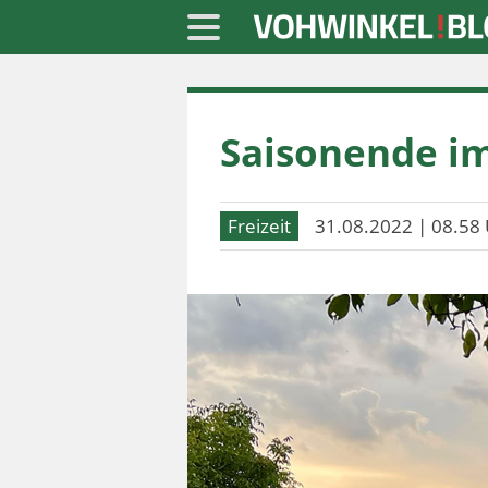
Startseite
Saisonende im
» Blaulicht
» Freizeit
Freizeit
31.08.2022 | 08.58 
» Notizen
» Politik
» Sport
» Wirtschaft
Werbung
Datenschutz