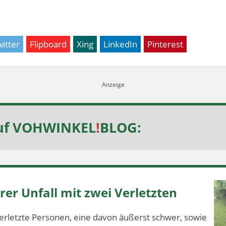
itter
Flipboard
Xing
LinkedIn
Pinterest
uf
VOHWINKEL
!
BLOG
:
er Unfall mit zwei Verletzten
erletzte Personen, eine davon äußerst schwer, sowie