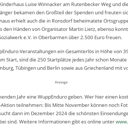
Kinderhaus Luise Winnacker am Rutenbecker Weg und die 
nger bekamen den Großteil der Spenden und freuten sic
inaus erhielt auch die in Ronsdorf beheimatete Ortsgrup
s den Händen von Organisator Martin Lietz, ebenso konnt
 Sozialwerk e.V. in Oberbarmen über 2.500 Euro freuen.
pEnduro-Veranstaltungen ein Gesamterlös in Höhe von 39
m Start, sind die 250 Startplätze jedes Jahr schon Monat
mburg, Tübingen und Berlin sowie aus Griechenland mit vo
menden Jahr eine WuppEnduro geben. Wer hier einen koste
o-Aktion teilnehmen: Bis Mitte November können noch Fot
y sucht dann im Dezember 2024 die schönsten Einsendunge
abei sind. Weitere Informationen gibt es online unter
www.