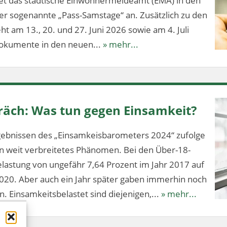
tet das städtische Einwohnermeldeamt (EMA) in den
 sogenannte „Pass-Samstage“ an. Zusätzlich zu den
t am 13., 20. und 27. Juni 2026 sowie am 4. Juli
dokumente in den neuen...
» mehr...
äch: Was tun gegen Einsamkeit?
ebnissen des „Einsamkeisbarometers 2024“ zufolge
ein weit verbreitetes Phänomen. Bei den Über-18-
elastung von ungefähr 7,64 Prozent im Jahr 2017 auf
020. Aber auch ein Jahr später gaben immerhin noch
n. Einsamkeitsbelastet sind diejenigen,...
» mehr...