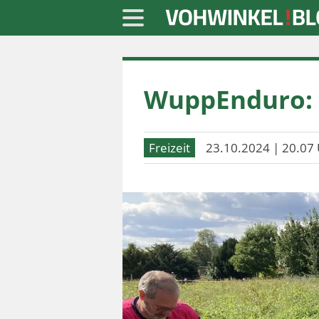
Startseite
WuppEnduro: 3
» Blaulicht
» Freizeit
Freizeit
23.10.2024 | 20.07 
» Notizen
» Politik
» Sport
» Wirtschaft
Werbung
Datenschutz