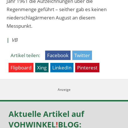
Jahr 1961 die Aufzeichnungen über die
Regenmenge geführt – seither gab es keinen
niederschlagärmeren August an diesem
Messpunkt.
|
VB
Artikel teilen:
Facebook
Twitter
Flipboard
Xing
LinkedIn
Pinterest
Aktuelle Artikel auf
VOHWINKEL
!
BLOG
: