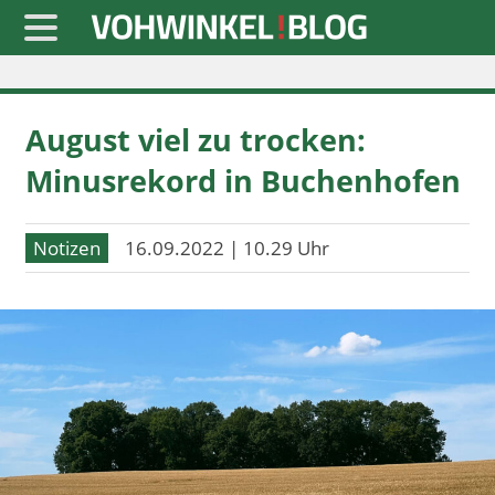
Startseite
August viel zu trocken:
» Blaulicht
Minusrekord in Buchenhofen
» Freizeit
» Notizen
Notizen
16.09.2022 | 10.29 Uhr
» Politik
» Sport
» Wirtschaft
Werbung
Datenschutz