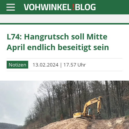
Startseite
L74: Hangrutsch soll Mitte
» Blaulicht
April endlich beseitigt sein
» Freizeit
» Notizen
Notizen
13.02.2024 | 17.57 Uhr
» Politik
» Sport
» Wirtschaft
Werbung
Datenschutz