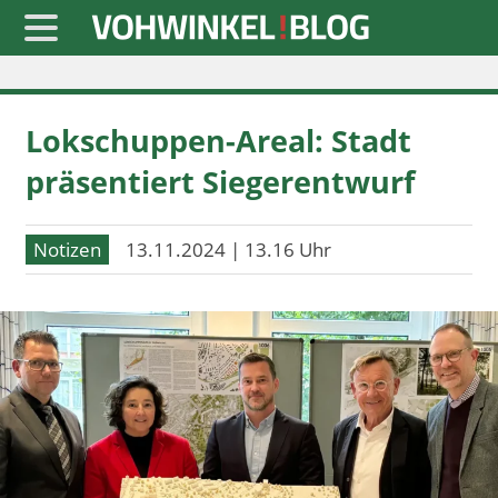
Startseite
Lokschuppen-Areal: Stadt
» Blaulicht
präsentiert Siegerentwurf
» Freizeit
» Notizen
Notizen
13.11.2024 | 13.16 Uhr
» Politik
» Sport
» Wirtschaft
Werbung
Datenschutz