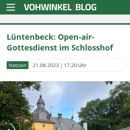
Startseite
Lüntenbeck: Open-air-
» Blaulicht
Gottesdienst im Schlosshof
» Freizeit
» Notizen
Notizen
21.08.2023 | 17.20 Uhr
» Politik
» Sport
» Wirtschaft
Werbung
Datenschutz