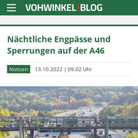
Startseite
Nächtliche Engpässe und
» Blaulicht
Sperrungen auf der A46
» Freizeit
» Notizen
Notizen
13.10.2022 | 09.02 Uhr
» Politik
» Sport
» Wirtschaft
Werbung
Datenschutz