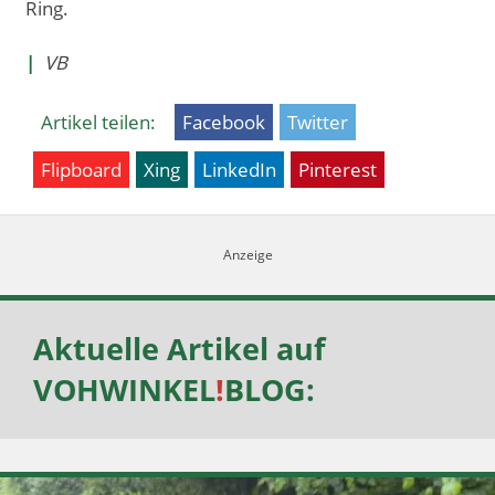
Ring.
|
VB
Artikel teilen:
Facebook
Twitter
Flipboard
Xing
LinkedIn
Pinterest
Aktuelle Artikel auf
VOHWINKEL
!
BLOG
: