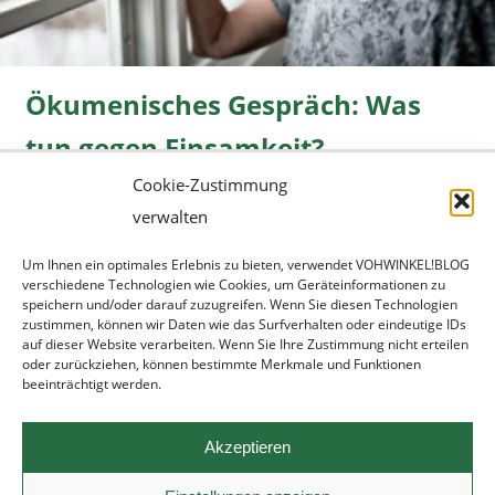
Ökumenisches Gespräch: Was
tun gegen Einsamkeit?
Cookie-Zustimmung
Freizeit
08.06.2026 |
» mehr...
verwalten
Um Ihnen ein optimales Erlebnis zu bieten, verwendet VOHWINKEL!BLOG
verschiedene Technologien wie Cookies, um Geräteinformationen zu
speichern und/oder darauf zuzugreifen. Wenn Sie diesen Technologien
zustimmen, können wir Daten wie das Surfverhalten oder eindeutige IDs
auf dieser Website verarbeiten. Wenn Sie Ihre Zustimmung nicht erteilen
oder zurückziehen, können bestimmte Merkmale und Funktionen
beeinträchtigt werden.
Werbung
|
Datenschutz
|
Impressum
Akzeptieren
ronsdorf.net
|
wupper.blog
© 2022 - 2026
[mamuero.com]