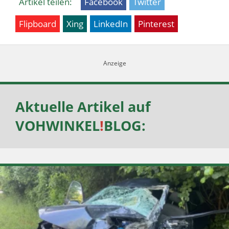
Artikel teilen:
Facebook
Twitter
Flipboard
Xing
LinkedIn
Pinterest
Aktuelle Artikel auf
VOHWINKEL
!
BLOG
: