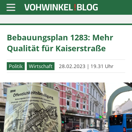
Startseite
Bebauungsplan 1283: Mehr
» Blaulicht
Qualität für Kaiserstraße
» Freizeit
» Notizen
Politik
Wirtschaft
28.02.2023 | 19.31 Uhr
» Politik
» Sport
» Wirtschaft
Werbung
Datenschutz