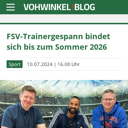
Startseite
FSV-Trainergespann bindet
» Blaulicht
sich bis zum Sommer 2026
» Freizeit
» Notizen
Sport
10.07.2024 | 16.00 Uhr
» Politik
» Sport
» Wirtschaft
Werbung
Datenschutz