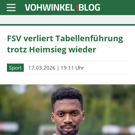
Startseite
FSV verliert Tabellenführung
» Blaulicht
trotz Heimsieg wieder
» Freizeit
» Notizen
Sport
17.03.2026 | 19.11 Uhr
» Politik
» Sport
» Wirtschaft
Werbung
Datenschutz