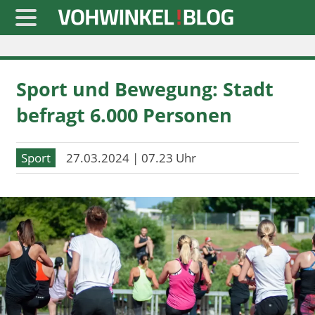
Startseite
Sport und Bewegung: Stadt
» Blaulicht
befragt 6.000 Personen
» Freizeit
» Notizen
Sport
27.03.2024 | 07.23 Uhr
» Politik
» Sport
» Wirtschaft
Werbung
Datenschutz