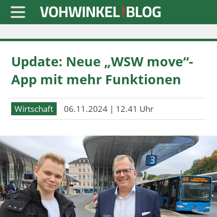
Startseite
Update: Neue „WSW move“-
» Blaulicht
App mit mehr Funktionen
» Freizeit
» Notizen
Wirtschaft
06.11.2024 | 12.41 Uhr
» Politik
» Sport
» Wirtschaft
Werbung
Datenschutz