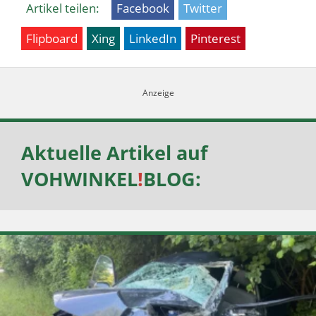
Artikel teilen:
Facebook
Twitter
Flipboard
Xing
LinkedIn
Pinterest
Aktuelle Artikel auf
VOHWINKEL
!
BLOG
: