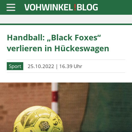
Startseite
Handball: „Black Foxes“
» Blaulicht
verlieren in Hückeswagen
» Freizeit
» Notizen
Sport
25.10.2022 | 16.39 Uhr
» Politik
» Sport
» Wirtschaft
Werbung
Datenschutz