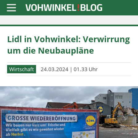
Startseite
Lidl in Vohwinkel: Verwirrung
» Blaulicht
um die Neubaupläne
» Freizeit
» Notizen
Wirtschaft
24.03.2024 | 01.33 Uhr
» Politik
» Sport
» Wirtschaft
Werbung
Datenschutz